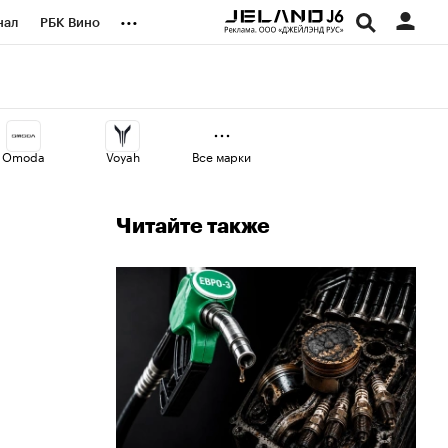
...
нал
РБК Вино
оекты
Город
а
Omoda
Voyah
Все марки
Читайте также