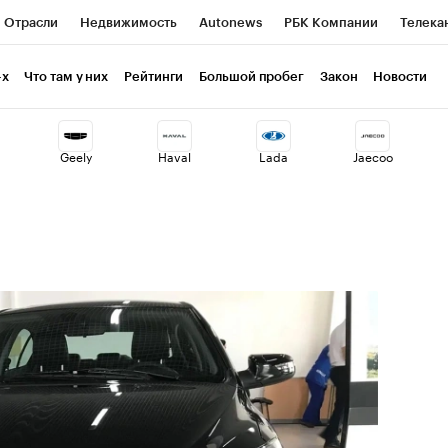
Отрасли
Недвижимость
Autonews
РБК Компании
Телека
РБК Курсы
РБК Life
Тренды
Визионеры
Национальные пр
-х
Что там у них
Рейтинги
Большой пробег
Закон
Новости
клуб
Исследования
Кредитные рейтинги
Франшизы
Газет
Geely
Haval
Lada
Jaecoo
Проверка контрагентов
Политика
Экономика
Бизнес
ты