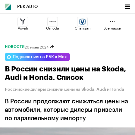
РБК АВТО
Voyah
Omoda
Changan
Все марки
20 июня 2024
НОВОСТИ
Esteo
Volga
Lada
Подписаться на РБК в Max
В России снизили цены на Skoda,
Jaecoo
Geely
Haval
Audi и Honda. Список
Российские дилеры снизили цены на Skoda, Audi и Honda
В России продолжают снижаться цены на
автомобили, которые дилеры привезли
по параллельному импорту