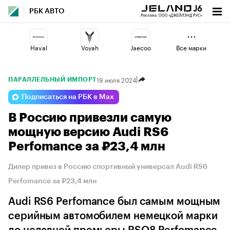
РБК АВТО
Haval
Voyah
Jaecoo
Все марки
19 июля 2024
ПАРАЛЛЕЛЬНЫЙ ИМПОРТ
Lada
Volga
Omoda
Подписаться на РБК в Max
В Россию привезли самую
Esteo
Geely
Changan
мощную версию Audi RS6
Perfomance за ₽23,4 млн
Дилер привез в Россию спортивный универсал Audi RS6
Perfomance за ₽23,4 млн
Audi RS6 Perfomance был самым мощным
серийным автомобилем немецкой марки