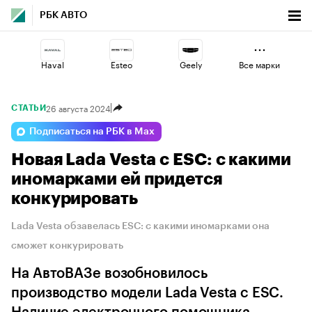
РБК АВТО
Haval
Esteo
Geely
Все марки
26 августа 2024
СТАТЬИ
Changan
Lada
Omoda
Подписаться на РБК в Max
Новая Lada Vesta с ESC: с какими
Voyah
Jaecoo
Volga
иномарками ей придется
конкурировать
Lada Vesta обзавелась ESC: с какими иномарками она
сможет конкурировать
На АвтоВАЗе возобновилось
производство модели Lada Vesta с ESC.