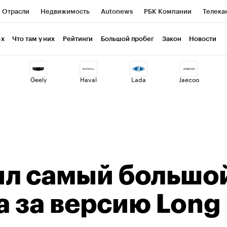
Отрасли
Недвижимость
Autonews
РБК Компании
Телека
РБК Life
Тренды
Визионеры
Национальные проекты
Г
-х
Что там у них
Рейтинги
Большой пробег
Закон
Новости
ия
Кредитные рейтинги
Франшизы
Газета
Спецпроекты 
Geely
Haval
Lada
Jaecoo
Экономика
Бизнес
Технологии и медиа
Финансы
Рынок н
ыл самый большо
а за версию Long