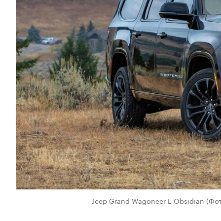
Jeep Grand Wagoneer L Obsidian
(Фот