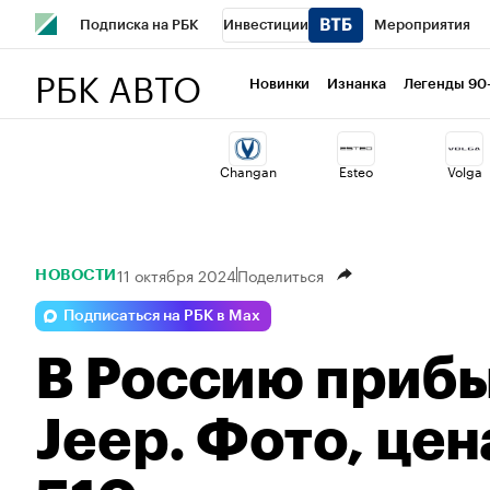
Подписка на РБК
Инвестиции
Мероприятия
РБК АВТО
Школа управления РБК
РБК Образование
РБК Курсы
Новинки
Изнанка
Легенды 90
РБК Бизнес-среда
Дискуссионный клуб
Исследован
Changan
Esteo
Volga
Спецпроекты
Проверка контрагентов
Политика
11 октября 2024
Поделиться
НОВОСТИ
Подписаться на РБК в Max
В Россию приб
Jeep. Фото, цен