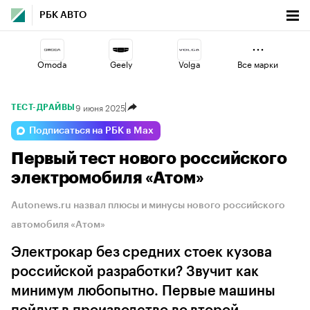
РБК АВТО
Omoda
Geely
Volga
Все марки
9 июня 2025
ТЕСТ-ДРАЙВЫ
Jaecoo
Haval
Changan
Подписаться на РБК в Max
Первый тест нового российского
Esteo
Voyah
Lada
электромобиля «Атом»
Autonews.ru назвал плюсы и минусы нового российского
автомобиля «Атом»
Электрокар без средних стоек кузова
российской разработки? Звучит как
минимум любопытно. Первые машины