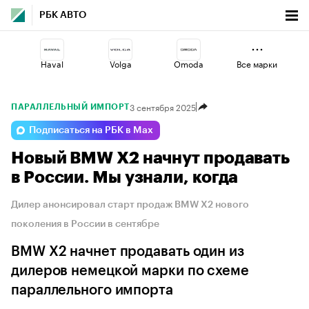
РБК АВТО
Haval
Volga
Omoda
Все марки
3 сентября 2025
ПАРАЛЛЕЛЬНЫЙ ИМПОРТ
Voyah
Jaecoo
Changan
Подписаться на РБК в Max
Новый BMW X2 начнут продавать
Geely
Lada
Esteo
в России. Мы узнали, когда
Дилер анонсировал старт продаж BMW X2 нового
поколения в России в сентябре
BMW X2 начнет продавать один из
дилеров немецкой марки по схеме
параллельного импорта