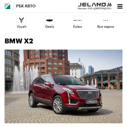
РБК АВТО
Voyah
Geely
Esteo
Все марки
7
BMW X2
Omoda
Lada
Changan
Jaecoo
Haval
Volga