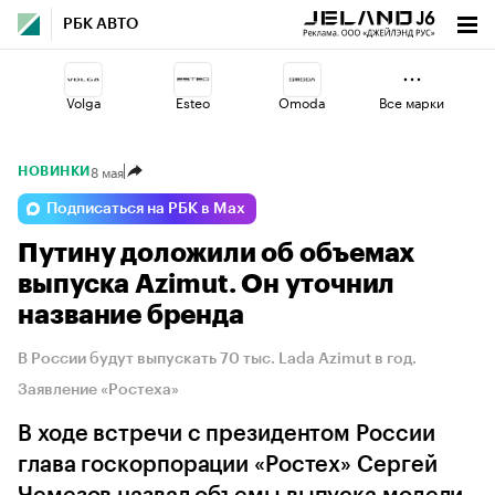
РБК АВТО
Volga
Esteo
Omoda
Все марки
8 мая
НОВИНКИ
Changan
Jaecoo
Voyah
Подписаться на РБК в Max
Путину доложили об объемах
Haval
Geely
Lada
выпуска Azimut. Он уточнил
название бренда
В России будут выпускать 70 тыс. Lada Azimut в год.
Заявление «Ростеха»
В ходе встречи с президентом России
глава госкорпорации «Ростех» Сергей