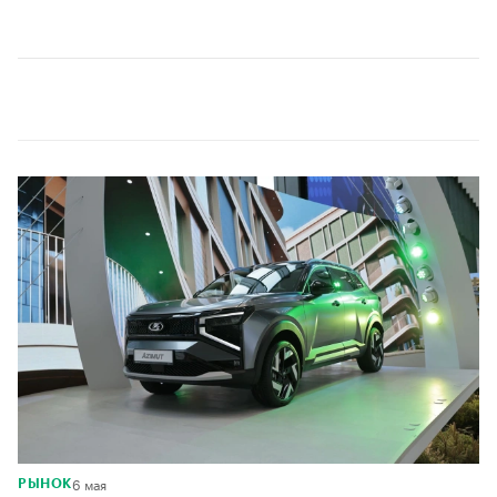
00:00
/
00:00
6 мая
РЫНОК