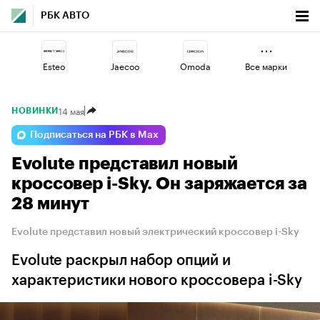
РБК АВТО
Esteo
Jaecoo
Omoda
Все марки
14 мая
НОВИНКИ
Haval
Geely
Changan
Подписаться на РБК в Max
Evolute представил новый
Voyah
Volga
Lada
кроссовер i-Sky. Он заряжается за
28 минут
Evolute представил новый электрический кроссовер i-Sky
Evolute раскрыл набор опций и
характеристики нового кроссовера i-Sky