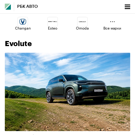
РБК АВТО
Changan
Esteo
Omoda
Все марки
Evolute
Haval
Jaecoo
Lada
Volga
Voyah
Geely