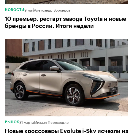
9 мая
Александр Воронцов
НОВОСТИ
10 премьер, рестарт завода Toyota и новые
бренды в России. Итоги недели
31 марта
Михаил Переходько
РЫНОК
Новые кроссоверы Evolute i-Sky исчезли из