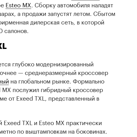
ре
Esteo MX
. Сборку автомобиля наладят
арах, а продажи запустят летом. Сбытом
ирменная дилерская сеть, в которой
0 салонов.
XL
ется глубоко модернизированный
точнее — среднеразмерный кроссовер
ный
на глобальном рынке. Формально
d MX послужил гибридный кроссовер
рме от Exeed TXL, представленный в
й Exeed TXL и Esteo MX практически
метно по выштамповкам на боковинах.