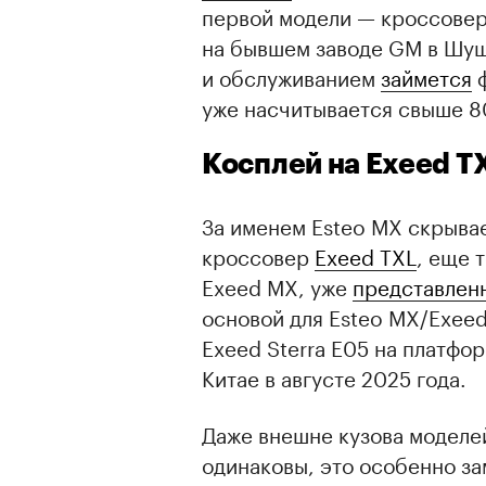
первой модели — кроссове
на бывшем заводе GM в Шуш
и обслуживанием
займется
ф
уже насчитывается свыше 8
Косплей на Exeed T
За именем Esteo MX скрыва
кроссовер
Exeed TXL
, еще 
Exeed MX, уже
представлен
основой для Esteo MX/Exee
Exeed Sterra E05 на платфо
Китае в августе 2025 года.
Даже внешне кузова моделе
одинаковы, это особенно за