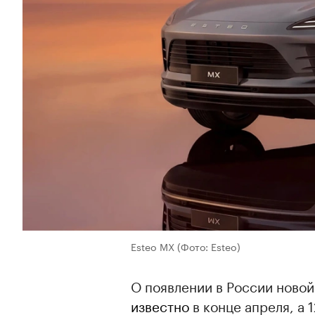
Esteo MX
(Фото: Esteo)
О появлении в России ново
известно
в конце апреля, а 