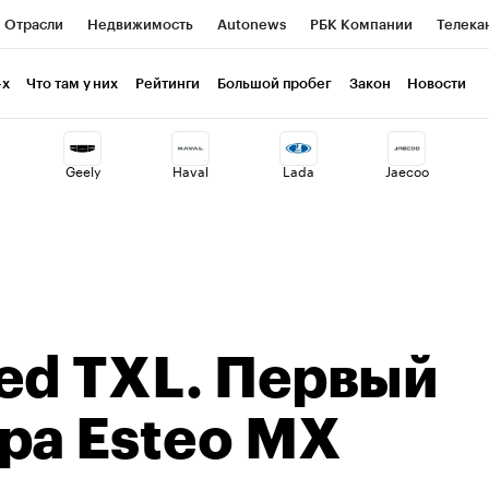
Отрасли
Недвижимость
Autonews
РБК Компании
Телека
РБК Life
Тренды
Визионеры
Национальные проекты
Г
-х
Что там у них
Рейтинги
Большой пробег
Закон
Новости
ия
Кредитные рейтинги
Франшизы
Газета
Спецпроекты 
Geely
Haval
Lada
Jaecoo
Экономика
Бизнес
Технологии и медиа
Финансы
Рынок н
ed TXL. Первый
ра Esteo MX