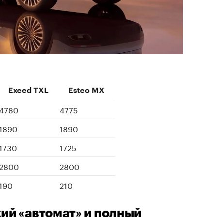
Exeed TXL
Esteo MX
4780
4775
1890
1890
1730
1725
2800
2800
190
210
кий «автомат» и полный