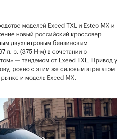
родстве моделей Exeed TXL и Esteo MX и
жение новый российский кроссовер
ным двухлитровым бензиновым
л. с. (375 Н·м) в сочетании с
том» — тандемом от Exeed TXL. Привод у
лову, ровно с этим же силовым агрегатом
 рынке и модель Exeed MX.