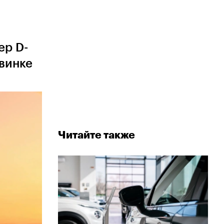
ер D-
овинке
Читайте также