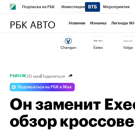
Подписка на РБК
Инвестиции
Мероприятия
РБК АВТО
Школа управления РБК
РБК Образование
РБК Курсы
Новинки
Изнанка
Легенды 90
РБК Бизнес-среда
Дискуссионный клуб
Исследован
Changan
Esteo
Volga
Спецпроекты
Проверка контрагентов
Политика
20 мая
Поделиться
РЫНОК
Подписаться на РБК в Max
Он заменит Exe
обзор кроссове