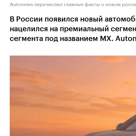
Autonews перечислил главные факты о новом росс
В России появился новый автомоб
нацелился на премиальный сегмен
сегмента под названием MX. Auton