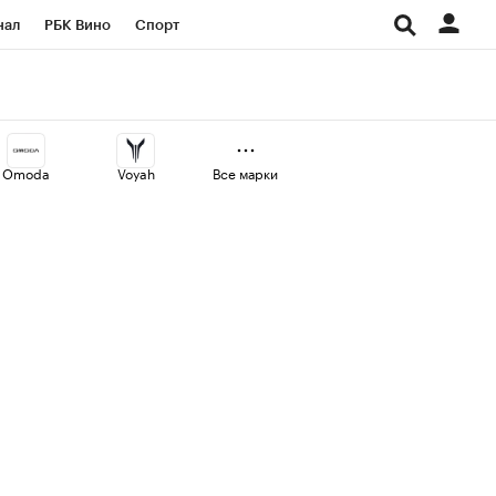
нал
РБК Вино
Спорт
ород
Стиль
Крипто
СПб
Конференции СПб
Omoda
Voyah
Все марки
аличной валюты