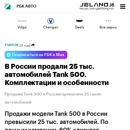
РБК АВТО
Volga
Changan
Geely
Все марки
29 мая
РЫНОК
Voyah
Haval
Lada
Подписаться на РБК в Max
В России продали 25 тыс.
Omoda
Jaecoo
Esteo
автомобилей Tank 500.
Комплектации и особенности
Продажи Tank 500 в России превысили 25 тысяч
автомобилей
Продажи модели Tank 500 в России
превысили 25 тыс. автомобилей. По