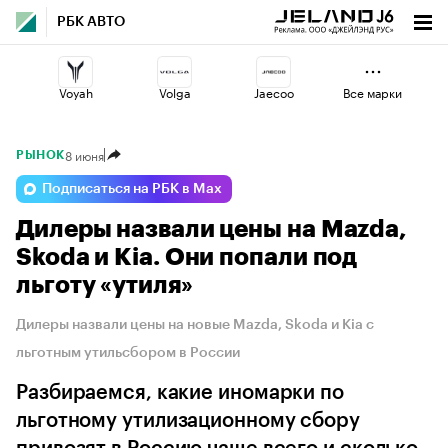
РБК АВТО
Voyah
Volga
Jaecoo
Все марки
8 июня
РЫНОК
Geely
Esteo
Omoda
Подписаться на РБК в Max
Дилеры назвали цены на Mazda,
Changan
Haval
Lada
Skoda и Kia. Они попали под
льготу «утиля»
Дилеры назвали цены на новые Mazda, Skoda и Kia с
льготным утильсбором в России
Разбираемся, какие иномарки по
льготному утилизационному сбору