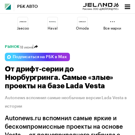
РБК АВТО
Jaecoo
Haval
Omoda
Все марки
18 июня
РЫНОК
Changan
Volga
Geely
Подписаться на РБК в Max
От дрифт-серии до
Voyah
Esteo
Lada
Нюрбургринга. Самые «злые»
проекты на базе Lada Vestа
Autonews вспомнил самые необычные версии Lada Vesta в
истории
Autonews.ru вспомнил самые яркие и
бескомпромиссные проекты на основе