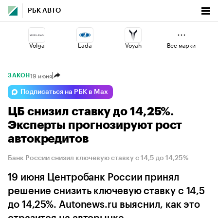
РБК АВТО
Volga
Lada
Voyah
Все марки
19 июня
ЗАКОН
Omoda
Haval
Changan
Подписаться на РБК в Max
ЦБ снизил ставку до 14,25%.
Geely
Jaecoo
Esteo
Эксперты прогнозируют рост
автокредитов
Банк России снизил ключевую ставку с 14,5 до 14,25%
19 июня Центробанк России принял
решение снизить ключевую ставку с 14,5
до 14,25%. Autonews.ru выяснил, как это