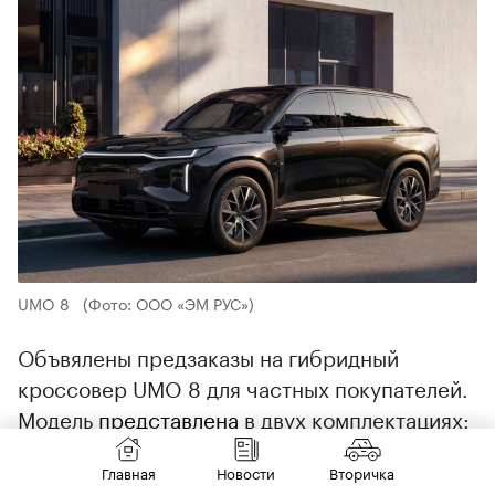
UMO 8
(Фото: ООО «ЭМ РУС»)
Объвялены предзаказы на гибридный
кроссовер UMO 8 для частных покупателей.
Модель
представлена
в двух комплектациях:
Max (от 4 990 000 руб.) и Ultra (от
Главная
Новости
Вторичка
5 490 000 руб.).