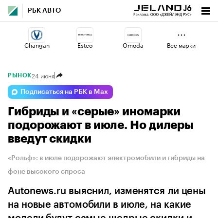
РБК АВТО
Changan
Esteo
Omoda
Все марки
24 июня
РЫНОК
Lada
Volga
Geely
Подписаться на РБК в Max
Гибриды и «серые» иномарки
Voyah
Jaecoo
Haval
подорожают в июле. Но дилеры
введут скидки
«Рольф»: в июле подорожают электромобили и гибриды на
фоне высокого спроса
Autonews.ru выяснил, изменятся ли цены
на новые автомобили в июле, на какие