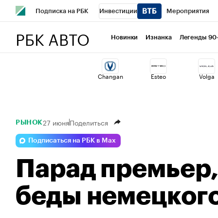
Подписка на РБК
Инвестиции
Мероприятия
РБК АВТО
Спорт
Школа управления РБК
РБК Образование
Новинки
Изнанка
Легенды 90
Стиль
Крипто
РБК Бизнес-среда
Дискуссионный 
Changan
Esteo
Volga
Спецпроекты СПб
Конференции СПб
Спецпроекты
Технологии и медиа
Финансы
Рынок наличной валю
27 июня
Поделиться
РЫНОК
Подписаться на РБК в Max
Парад премьер,
беды немецкого