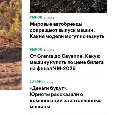
14 июля
РЫНОК
Мировые автобренды
сокращают выпуск машин.
Какие модели могут исчезнуть
14 июля
РЫНОК
От Granta до Cayenne. Какую
машину купить по цене билета
на финал ЧМ-2026
13 июля
ЗАКОН
«Деньги будут».
Юристы рассказали о
компенсации за затопленные
машины