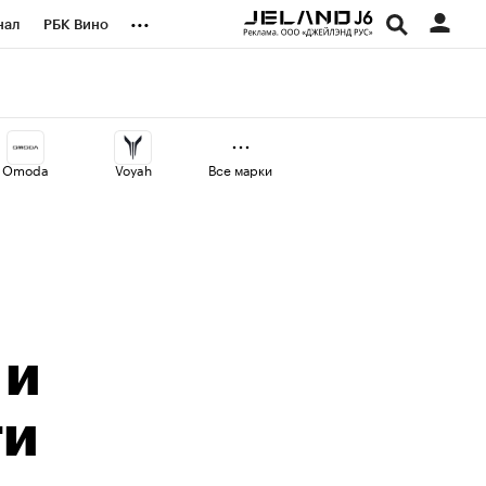
...
нал
РБК Вино
оекты
Город
а
Omoda
Voyah
Все марки
 и
ги