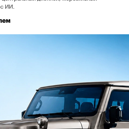
 с ИИ.
елем