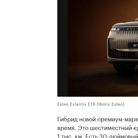
Esteo Exlantix ET8
(Фото: Esteo)
Гибрид новой премиум-мар
время. Это шестиместный к
1 тыс. км. Есть 30-дюймовы