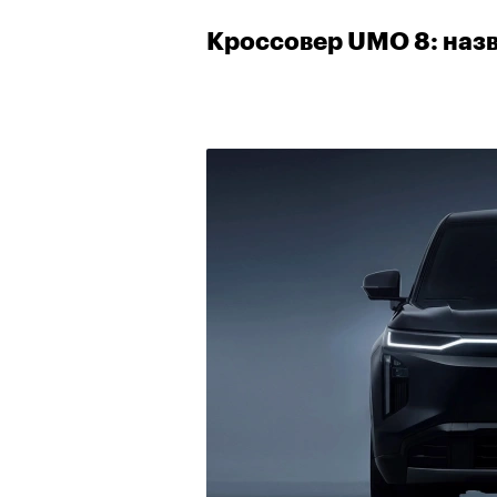
Кроссовер UMO 8: наз
00:00
/
00:00