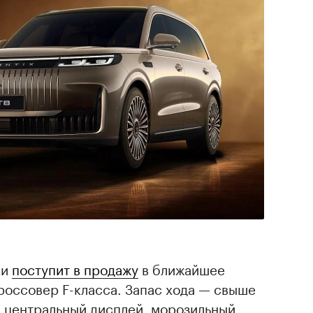
ки
поступит в продажу
в ближайшее
россовер F-класса. Запас хода — свыше
й центральный дисплей, морозильный