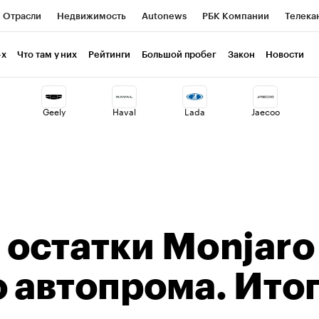
Отрасли
Недвижимость
Autonews
РБК Компании
Телека
РБК Курсы
РБК Life
Тренды
Визионеры
Национальные пр
-х
Что там у них
Рейтинги
Большой пробег
Закон
Новости
клуб
Исследования
Кредитные рейтинги
Франшизы
Газет
Geely
Haval
Lada
Jaecoo
Проверка контрагентов
Политика
Экономика
Бизнес
ты
 остатки Monjaro
 автопрома. Ито