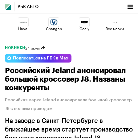
РБК АВТО
Haval
Changan
Geely
Все марки
24 июня
НОВИНКИ
Jaecoo
Omoda
Esteo
Подписаться на РБК в Max
Российский Jeland анонсировал
Voyah
Volga
Lada
большой кроссовер J8. Названы
конкуренты
Российкая марка Jeland анонсировала большой кроссовер
J8 с полным приводом
На заводе в Санкт-Петербурге в
ближайшее время стартует производство