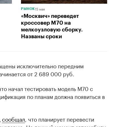
15 мая
РЫНОК
«Москвич» переведет
кроссовер M70 на
мелкоузловую сборку.
Названы сроки
нащены исключительно передним
чинается от 2 689 000 руб.
 что начал тестировать модель М70 с
ификация по планам должна появиться в
д
сообщал
, что планирует перевести
оузловую. На данный момент автомобили