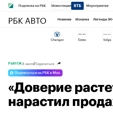
Подписка на РБК
Инвестиции
Мероприятия
РБК АВТО
Спорт
Школа управления РБК
РБК Образование
Новинки
Изнанка
Легенды 90
Стиль
Крипто
РБК Бизнес-среда
Дискуссионный 
Changan
Esteo
Volga
Спецпроекты СПб
Конференции СПб
Спецпроекты
Технологии и медиа
Финансы
Рынок наличной валю
8 июля
Поделиться
РЫНОК
Подписаться на РБК в Max
«Доверие расте
нарастил прод