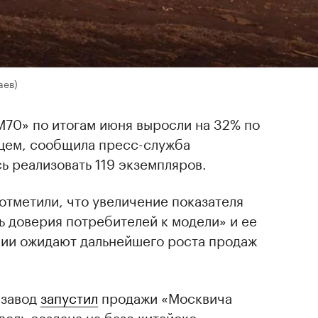
аев)
70» по итогам июня выросли на 32% по
цем, сообщила пресс-служба
ь реализовать 119 экземпляров.
отметили, что увеличение показателя
 доверия потребителей к модели» и ее
нии ожидают дальнейшего роста продаж
 завод
запустил
продажи «Москвича
дель создана на базе китайско-