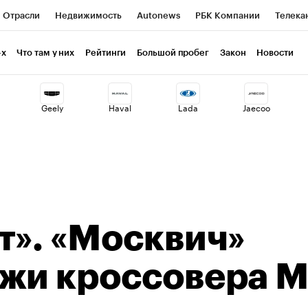
Отрасли
Недвижимость
Autonews
РБК Компании
Телека
РБК Курсы
РБК Life
Тренды
Визионеры
Национальные пр
-х
Что там у них
Рейтинги
Большой пробег
Закон
Новости
клуб
Исследования
Кредитные рейтинги
Франшизы
Газет
Geely
Haval
Lada
Jaecoo
Проверка контрагентов
Политика
Экономика
Бизнес
ты
т». «Москвич»
ажи кроссовера 