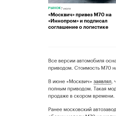
7 июля
РЫНОК
«Москвич» привез М70 на
«Иннопром» и подписал
соглашение о логистике
Все версии автомобиля ос
приводом. Стоимость М70 на
В июне «Москвич»
заявлял
,
полным приводом. Такая мод
продаже в скором времени.
Ранее московский автозаво
сборку модели М70 на мелк