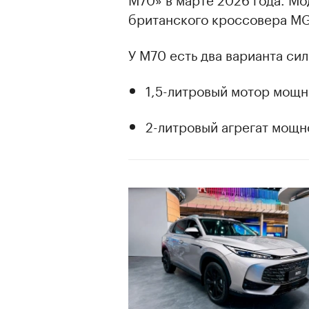
британского кроссовера MG
У М70 есть два варианта си
1,5-литровый мотор мощно
2-литровый агрегат мощн
00:00
/
00:00