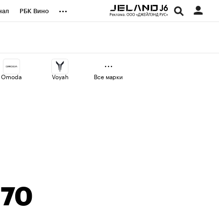
...
нал
РБК Вино
оекты
Город
а
Omoda
Voyah
Все марки
М70