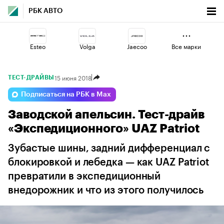
РБК АВТО
Esteo
Volga
Jaecoo
Все марки
15 июня 2018
ТЕСТ-ДРАЙВЫ
Voyah
Changan
Omoda
Подписаться на РБК в Max
Заводской апельсин. Тест-драйв
Haval
Lada
Geely
«Экспедиционного» UAZ Patriot
Зубастые шины, задний дифференциал с
блокировкой и лебедка — как UAZ Patriot
превратили в экспедиционный
внедорожник и что из этого получилось