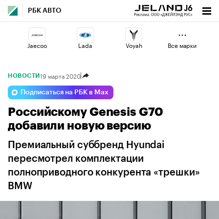
РБК АВТО
Jaecoo
Lada
Voyah
Все марки
19 марта 2020
НОВОСТИ
Geely
Haval
Esteo
Подписаться на РБК в Max
Российскому Genesis G70
Volga
Omoda
Changan
добавили новую версию
Премиальный суббренд Hyundai
пересмотрел комплектации
полноприводного конкурента «трешки»
BMW