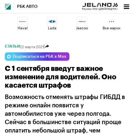
РБК АВТО
Haval
Lada
Jaecoo
Все марки
22 марта 2021
СТАТЬИ
Esteo
Changan
Voyah
Подписаться на РБК в Max
С 1 сентября введут важное
Volga
Omoda
Geely
изменение для водителей. Оно
касается штрафов
Возможность отменять штрафы ГИБДД в
режиме онлайн появится у
автомобилистов уже через полгода.
Сейчас в большинстве ситуаций проще
оплатить небольшой штраф, чем