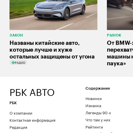
ЗАКОН
РЫНОК
Названы китайские авто,
От BMW-
которые лучше и хуже
перехват
остальных защищены от угона
машины н
РАДИО
паука»
РБК АВТО
Содержание
Новинки
РБК
Изнанка
Легенды 90-х
О компании
Что там у них
Контактная информация
Рейтинги
Редакция