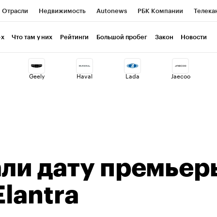
Отрасли
Недвижимость
Autonews
РБК Компании
Телека
РБК Life
Тренды
Визионеры
Национальные проекты
Г
-х
Что там у них
Рейтинги
Большой пробег
Закон
Новости
ия
Кредитные рейтинги
Франшизы
Газета
Спецпроекты 
Geely
Haval
Lada
Jaecoo
Экономика
Бизнес
Технологии и медиа
Финансы
Рынок н
али дату премьер
lantra