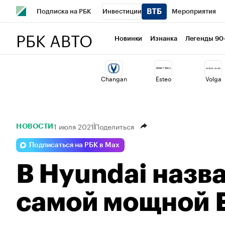
Подписка на РБК
Инвестиции
Мероприятия
РБК АВТО
Школа управления РБК
РБК Образование
РБК Курсы
Новинки
Изнанка
Легенды 90
РБК Бизнес-среда
Дискуссионный клуб
Исследован
Changan
Esteo
Volga
Спецпроекты
Проверка контрагентов
Политика
1 июля 2021
Поделиться
НОВОСТИ
Подписаться на РБК в Max
В Hyundai назв
самой мощной E