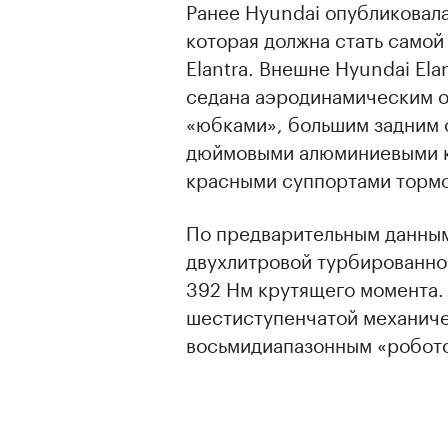
Ранее Hyundai опубликовал
которая должна стать само
Elantra. Внешне Hyundai Ela
седана аэродинамическим 
«юбками», большим задним 
дюймовыми алюминиевыми ко
красными суппортами тормо
По предварительным данным
двухлитровой турбированной
392 Нм крутящего момента. 
шестиступенчатой механичес
восьмидиапазонным «робото