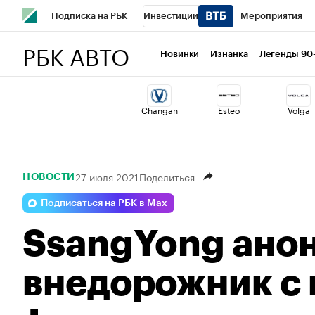
Подписка на РБК
Инвестиции
Мероприятия
РБК АВТО
Спорт
Школа управления РБК
РБК Образование
Новинки
Изнанка
Легенды 90
Стиль
Крипто
РБК Бизнес-среда
Дискуссионный 
Changan
Esteo
Volga
Спецпроекты СПб
Конференции СПб
Спецпроекты
Технологии и медиа
Финансы
Рынок наличной валю
27 июля 2021
Поделиться
НОВОСТИ
Подписаться на РБК в Max
SsangYong ано
внедорожник с 