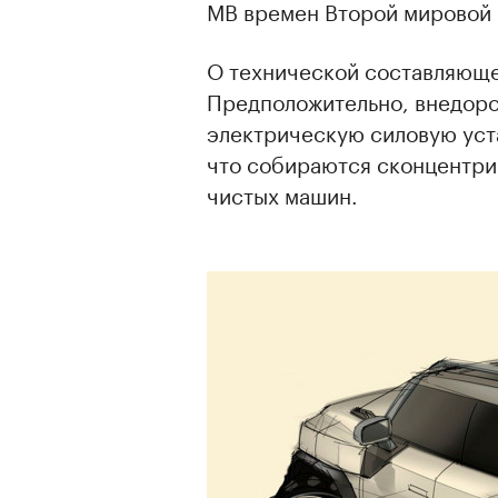
MB времен Второй мировой 
О технической составляюще
Предположительно, внедоро
электрическую силовую уста
что собираются сконцентри
чистых машин.
00:00
/
00:00