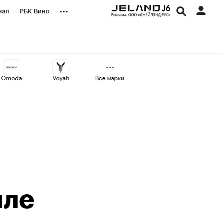
...
нал
РБК Вино
оекты
Город
а
Omoda
Voyah
Все марки
иле