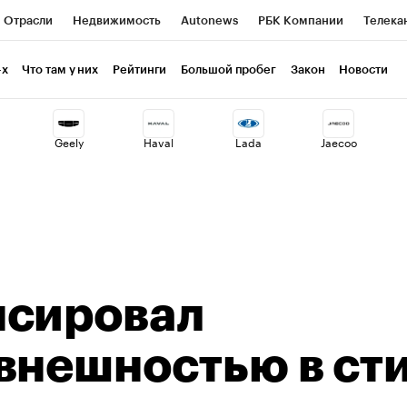
Отрасли
Недвижимость
Autonews
РБК Компании
Телека
РБК Курсы
РБК Life
Тренды
Визионеры
Национальные пр
-х
Что там у них
Рейтинги
Большой пробег
Закон
Новости
клуб
Исследования
Кредитные рейтинги
Франшизы
Газет
Geely
Haval
Lada
Jaecoo
Проверка контрагентов
Политика
Экономика
Бизнес
ты
нсировал
внешностью в ст