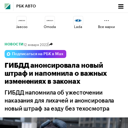
РБК АВТО
Jaecoo
Omoda
Lada
Все марки
12 января 2022
НОВОСТИ
Haval
Changan
Volga
Подписаться на РБК в Max
ГИБДД анонсировала новый
Voyah
Esteo
Geely
штраф и напомнила о важных
изменениях в законах
ГИБДД напомнила об ужесточении
наказания для лихачей и анонсировала
новый штраф за езду без техосмотра