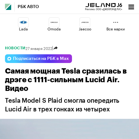
РБК АВТО
Lada
Omoda
Jaecoo
Все марки
27 января 2022
НОВОСТИ
Geely
Volga
Esteo
Подписаться на РБК в Max
Самая мощная Tesla сразилась в
Changan
Haval
Voyah
дрэге с 1111-сильным Lucid Air.
Видео
Tesla Model S Plaid смогла опередить
Lucid Air в трех гонках из четырех