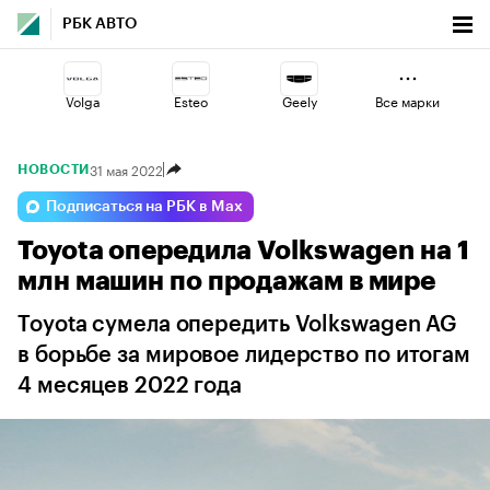
РБК АВТО
Volga
Esteo
Geely
Все марки
31 мая 2022
НОВОСТИ
Lada
Changan
Voyah
Подписаться на РБК в Max
Toyota опередила Volkswagen на 1
Haval
Jaecoo
Omoda
млн машин по продажам в мире
Toyota сумела опередить Volkswagen AG
в борьбе за мировое лидерство по итогам
4 месяцев 2022 года