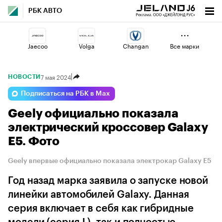
РБК АВТО
Jaecoo
Volga
Changan
Все марки
7 мая 2024
НОВОСТИ
Haval
Geely
Voyah
Подписаться на РБК в Max
Geely официально показала
Esteo
Omoda
Lada
электрический кроссовер Galaxy
E5. Фото
Geely впервые официально показала электрокар Galaxy E5
Год назад марка заявила о запуске новой
линейки автомобилей Galaxy. Данная
серия включает в себя как гибридные