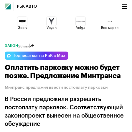
РБК АВТО
Geely
Voyah
Volga
Все марки
28 мая
ЗАКОН
Jaecoo
Esteo
Haval
Подписаться на РБК в Max
Оплатить парковку можно будет
Changan
Lada
Omoda
позже. Предложение Минтранса
Минтранс предложил ввести постоплату парковки
В России предложили разрешить
постоплату парковок. Соответствующий
законопроект вынесен на общественное
обсуждение