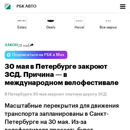
РБК АВТО
Esteo
Geely
Haval
Все марки
28 мая
ЗАКОН
Jaecoo
Changan
Volga
Подписаться на РБК в Max
30 мая в Петербурге закроют
Omoda
Lada
Voyah
ЗСД. Причина — в
международном велофестивале
В Петербурге 30 мая закроют платную дорогу ЗСД
Масштабные перекрытия для движения
транспорта запланированы в Санкт-
Петербурге на 30 мая. Из-за