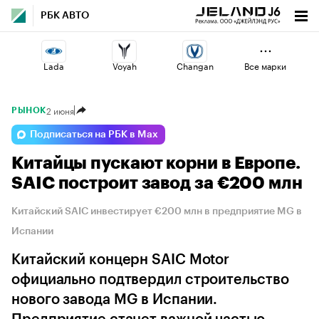
РБК АВТО
Lada
Voyah
Changan
Все марки
2 июня
РЫНОК
Geely
Omoda
Esteo
Подписаться на РБК в Max
Китайцы пускают корни в Европе.
Jaecoo
Volga
Haval
SAIC построит завод за €200 млн
Китайский SAIC инвестирует €200 млн в предприятие MG в
Испании
Китайский концерн SAIC Motor
официально подтвердил строительство
нового завода MG в Испании.