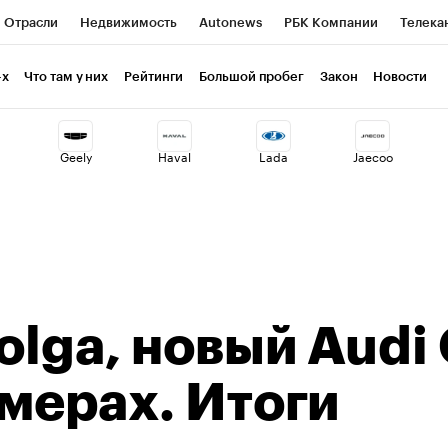
Отрасли
Недвижимость
Autonews
РБК Компании
Телека
РБК Курсы
РБК Life
Тренды
Визионеры
Национальные пр
-х
Что там у них
Рейтинги
Большой пробег
Закон
Новости
клуб
Исследования
Кредитные рейтинги
Франшизы
Газет
Geely
Haval
Lada
Jaecoo
Проверка контрагентов
Политика
Экономика
Бизнес
ты
olga, новый Audi
омерах. Итоги