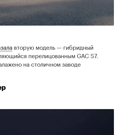
азала
вторую модель — гибридный
вляющийся перелицованным GAC S7.
алажено на столичном заводе
ер