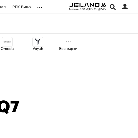
...
нал
РБК Вино
оекты
Город
а
Omoda
Voyah
Все марки
 Q7