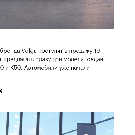
 бренда Volga
поступят
в продажу 19
т предлагать сразу три модели: седан
40 и K50. Автомобили уже
начали
к