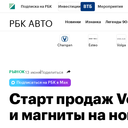
Подписка на РБК
Инвестиции
Мероприятия
РБК АВТО
Спорт
Школа управления РБК
РБК Образование
Новинки
Изнанка
Легенды 90
Стиль
Крипто
РБК Бизнес-среда
Дискуссионный 
Changan
Esteo
Volga
Спецпроекты СПб
Конференции СПб
Спецпроекты
Технологии и медиа
Финансы
Рынок наличной валю
13 июня
Поделиться
РЫНОК
Подписаться на РБК в Max
Старт продаж V
и магниты на н