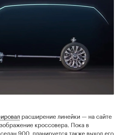
сировал
расширение линейки — на сайте
изображение кроссовера. Пока в
 седан 900, планируется также выход его