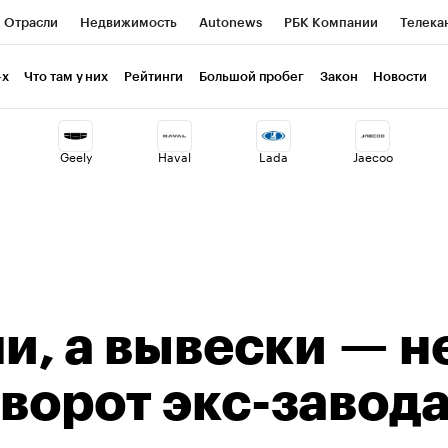
Отрасли
Недвижимость
Autonews
РБК Компании
Телека
РБК Life
Тренды
Визионеры
Национальные проекты
Г
-х
Что там у них
Рейтинги
Большой пробег
Закон
Новости
ия
Кредитные рейтинги
Франшизы
Газета
Спецпроекты 
Geely
Haval
Lada
Jaecoo
Экономика
Бизнес
Технологии и медиа
Финансы
Рынок н
, а вывески — не
 ворот экс-завод