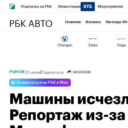
Подписка на РБК
Инвестиции
Мероприятия
РБК АВТО
Школа управления РБК
РБК Образование
РБК Курсы
Новинки
Изнанка
Легенды 90
РБК Бизнес-среда
Дискуссионный клуб
Исследован
Changan
Esteo
Volga
Спецпроекты
Проверка контрагентов
Политика
25 июня
Поделиться
ЭКСКЛЮЗИВ
РЫНОК
Подписаться на РБК в Max
Машины исчезли
Репортаж из-за