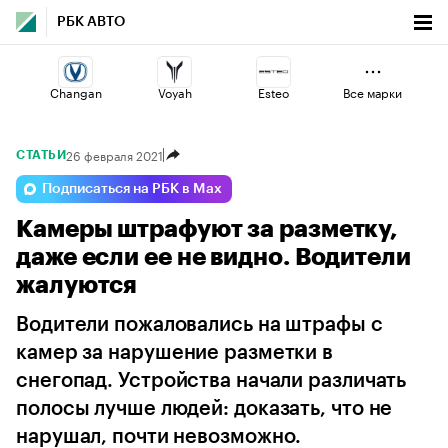
РБК АВТО
Changan
Voyah
Esteo
Все марки
26 февраля 2021
СТАТЬИ
Volga
Lada
Geely
Подписаться на РБК в Max
Камеры штрафуют за разметку,
Haval
Omoda
Jaecoo
даже если ее не видно. Водители
жалуются
Водители пожаловались на штрафы с
камер за нарушение разметки в
снегопад. Устройства начали различать
полосы лучше людей: доказать, что не
нарушал, почти невозможно.