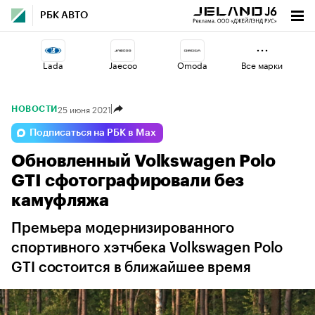
РБК АВТО
Lada
Jaecoo
Omoda
Все марки
25 июня 2021
НОВОСТИ
Volga
Changan
Voyah
Подписаться на РБК в Max
Обновленный Volkswagen Polo
Esteo
Haval
Geely
GTI сфотографировали без
камуфляжа
Премьера модернизированного
спортивного хэтчбека Volkswagen Polo
GTI состоится в ближайшее время