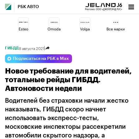
РБК АВТО
Esteo
Omoda
Volga
Все марки
8 августа 2021
ГИБДД
Changan
Jaecoo
Lada
Подписаться на РБК в Max
Новое требование для водителей,
Haval
Geely
Voyah
тотальные рейды ГИБДД.
Автоновости недели
Водителей без страховки начали жестко
наказывать, ГИБДД скоро начнет
использовать экспресс-тесты,
московские инспекторы рассекретили
автомобили скрытого надзора, а