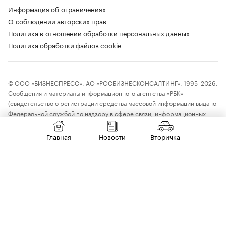
Информация об ограничениях
О соблюдении авторских прав
Политика в отношении обработки персональных данных
Политика обработки файлов cookie
© ООО «БИЗНЕСПРЕСС», АО «РОСБИЗНЕСКОНСАЛТИНГ», 1995–2026.
Сообщения и материалы информационного агентства «РБК»
(свидетельство о регистрации средства массовой информации выдано
Федеральной службой по надзору в сфере связи, информационных
технологий и массовых коммуникаций (Роскомнадзор) 09.12.2015
за номером ИА №ФС77-63848) и сетевого издания «РБК»
Главная
Новости
Вторичка
(свидетельство о регистрации средства массовой информации выдано
Федеральной службой по надзору в сфере связи, информационных
технологий и массовых коммуникаций (Роскомнадзор) 03.12.2021
за номером ЭЛ №ФС77-82385) сопровождаются пометкой «РБК».
18+
letters@rbc.ru
Владельцем сайта является информационное агентство «РБК».
Данные предоставлены:
Мосбиржа
,
Санкт-Петербургская биржа
.
Индексы облигаций предоставлены Cbonds.
Материалы с отметкой «Новости компаний» публикуются на правах