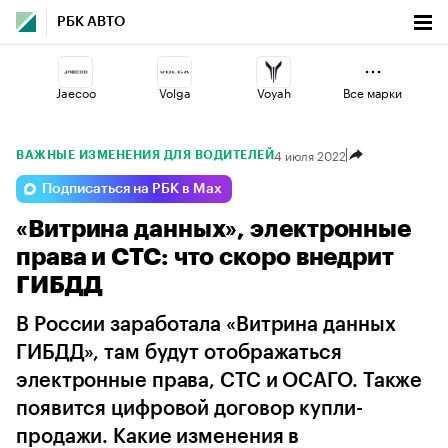
РБК АВТО
Jaecoo
Volga
Voyah
Все марки
4 июля 2022
ВАЖНЫЕ ИЗМЕНЕНИЯ ДЛЯ ВОДИТЕЛЕЙ
Esteo
Haval
Omoda
Подписаться на РБК в Max
«Витрина данных», электронные
Lada
Geely
Changan
права и СТС: что скоро внедрит
ГИБДД
В России заработала «Витрина данных
ГИБДД», там будут отображаться
электронные права, СТС и ОСАГО. Также
появится цифровой договор купли-
продажи. Какие изменения в