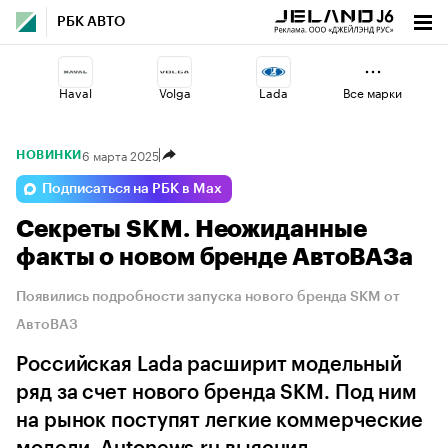
РБК АВТО
Haval
Volga
Lada
Все марки
6 марта 2025
НОВИНКИ
Omoda
Jaecoo
Changan
Подписаться на РБК в Max
Секреты SKM. Неожиданные
Geely
Voyah
Esteo
факты о новом бренде АвтоВАЗа
Появились подробности запуска нового бренда SKM от
АвтоВАЗ
Российская Lada расширит модельный
ряд за счет нового бренда SKM. Под ним
на рынок поступят легкие коммерческие