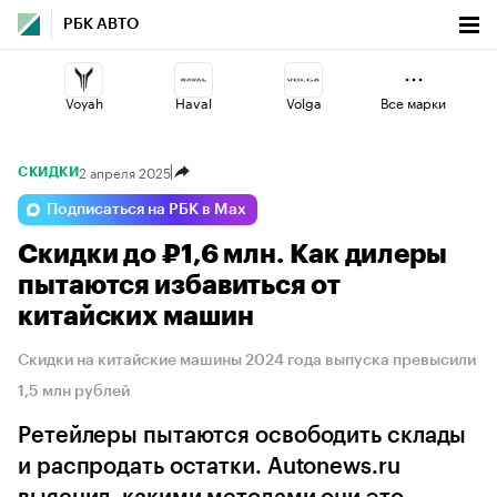
РБК АВТО
Voyah
Haval
Volga
Все марки
2 апреля 2025
СКИДКИ
Omoda
Lada
Esteo
Подписаться на РБК в Max
Скидки до ₽1,6 млн. Как дилеры
Changan
Geely
Jaecoo
пытаются избавиться от
китайских машин
Скидки на китайские машины 2024 года выпуска превысили
1,5 млн рублей
Ретейлеры пытаются освободить склады
и распродать остатки. Autonews.ru