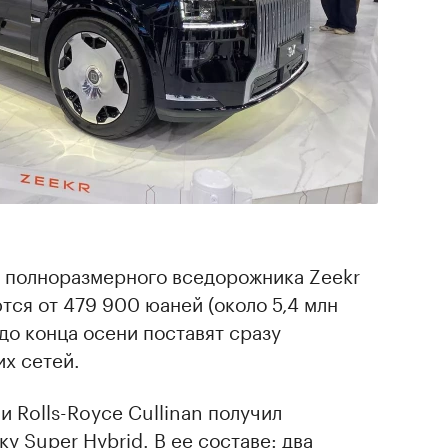
полноразмерного вседорожника Zeekr
тся от 479 900 юаней (около 5,4 млн
до конца осени поставят сразу
х сетей.
и Rolls-Royce Cullinan получил
у Super Hybrid. В ее составе: два