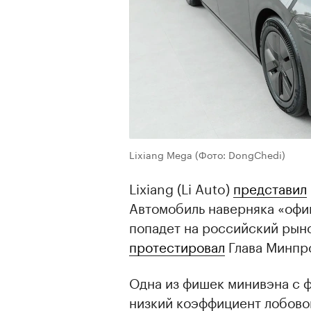
00:00
/
00:00
Lixiang Mega
(Фото: DongChedi)
Lixiang (Li Auto)
представил
Автомобиль наверняка «офи
попадет на российский рын
протестировал
Глава Минпро
Одна из фишек минивэна с 
низкий коэффициент лобовог