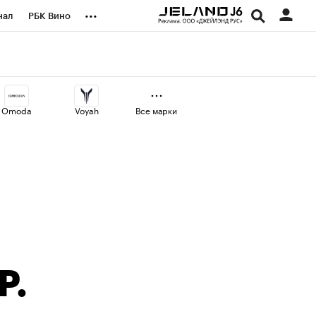
...
нал
РБК Вино
оекты
Город
а
Omoda
Voyah
Все марки
Р.