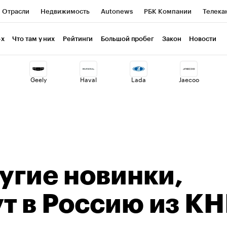
Отрасли
Недвижимость
Autonews
РБК Компании
Телека
РБК Курсы
РБК Life
Тренды
Визионеры
Национальные пр
-х
Что там у них
Рейтинги
Большой пробег
Закон
Новости
клуб
Исследования
Кредитные рейтинги
Франшизы
Газет
Geely
Haval
Lada
Jaecoo
Проверка контрагентов
Политика
Экономика
Бизнес
ты
ругие новинки,
т в Россию из КН