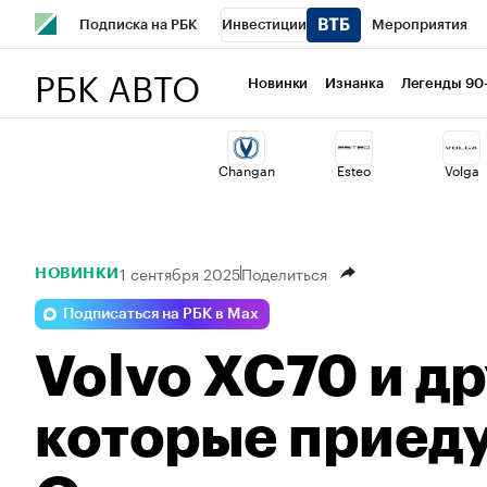
Подписка на РБК
Инвестиции
Мероприятия
РБК АВТО
Спорт
Школа управления РБК
РБК Образование
Новинки
Изнанка
Легенды 90
Стиль
Крипто
РБК Бизнес-среда
Дискуссионный 
Changan
Esteo
Volga
Спецпроекты СПб
Конференции СПб
Спецпроекты
Технологии и медиа
Финансы
Рынок наличной валю
1 сентября 2025
Поделиться
НОВИНКИ
Подписаться на РБК в Max
Volvo XC70 и д
которые приеду