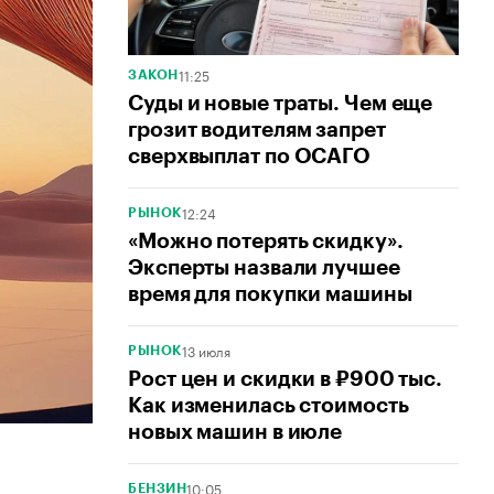
11:25
ЗАКОН
Суды и новые траты. Чем еще
грозит водителям запрет
сверхвыплат по ОСАГО
12:24
РЫНОК
«Можно потерять скидку».
Эксперты назвали лучшее
время для покупки машины
13 июля
РЫНОК
Рост цен и скидки в ₽900 тыс.
Как изменилась стоимость
новых машин в июле
10:05
БЕНЗИН