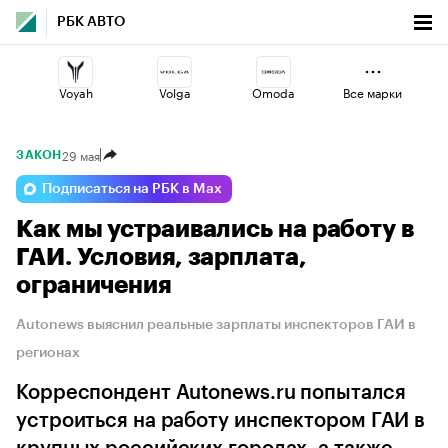
РБК АВТО
Voyah
Volga
Omoda
Все марки
29 мая
ЗАКОН
Geely
Haval
Changan
Подписаться на РБК в Max
Как мы устраивались на работу в
Lada
Jaecoo
Esteo
ГАИ. Условия, зарплата,
ограничения
Autonews выяснил реальные зарплаты инспекторов ГАИ в
регионах
Корреспондент Autonews.ru попытался
устроиться на работу инспектором ГАИ в