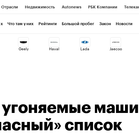
Отрасли
Недвижимость
Autonews
РБК Компании
Телека
РБК Курсы
РБК Life
Тренды
Визионеры
Национальные пр
-х
Что там у них
Рейтинги
Большой пробег
Закон
Новости
клуб
Исследования
Кредитные рейтинги
Франшизы
Газет
Geely
Haval
Lada
Jaecoo
Проверка контрагентов
Политика
Экономика
Бизнес
ты
 угоняемые маш
Опасный» список