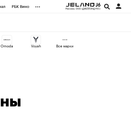
...
нал
РБК Вино
оекты
Город
а
Omoda
Voyah
Все марки
ины