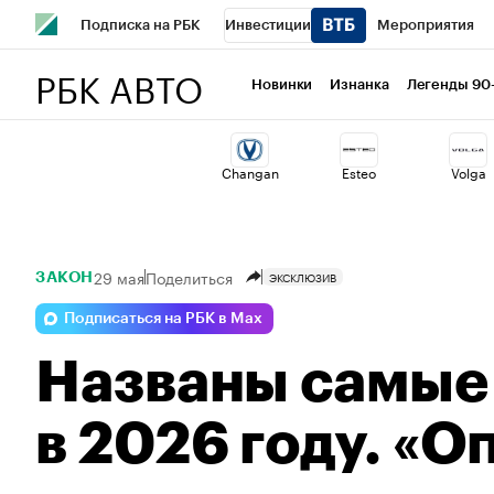
Подписка на РБК
Инвестиции
Мероприятия
РБК АВТО
Спорт
Школа управления РБК
РБК Образование
Новинки
Изнанка
Легенды 90
Стиль
Крипто
РБК Бизнес-среда
Дискуссионный 
Changan
Esteo
Volga
Спецпроекты СПб
Конференции СПб
Спецпроекты
Технологии и медиа
Финансы
Рынок наличной валю
29 мая
Поделиться
ЭКСКЛЮЗИВ
ЗАКОН
Подписаться на РБК в Max
Названы самые
в 2026 году. «