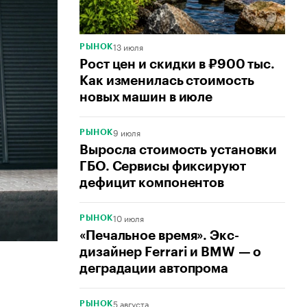
13 июля
РЫНОК
Рост цен и скидки в ₽900 тыс.
Как изменилась стоимость
новых машин в июле
9 июля
РЫНОК
Выросла стоимость установки
ГБО. Сервисы фиксируют
дефицит компонентов
10 июля
РЫНОК
«Печальное время». Экс-
дизайнер Ferrari и BMW — о
деградации автопрома
5 августа
РЫНОК