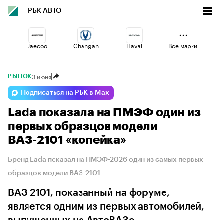
РБК АВТО
Jaecoo
Changan
Haval
Все марки
3 июня
РЫНОК
Volga
Lada
Esteo
Подписаться на РБК в Max
Lada показала на ПМЭФ один из
Omoda
Voyah
Geely
первых образцов модели
ВАЗ-2101 «копейка»
Бренд Lada показал на ПМЭФ-2026 один из самых первых
образцов модели ВАЗ-2101
ВАЗ 2101, показанный на форуме,
является одним из первых автомобилей,