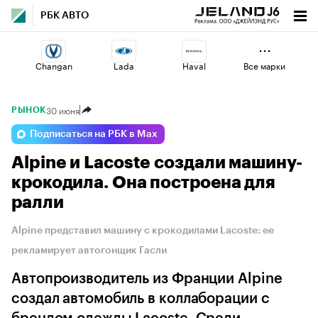
РБК АВТО
Changan
Lada
Haval
Все марки
30 июня
РЫНОК
Voyah
Omoda
Esteo
Подписаться на РБК в Max
Alpine и Lacoste создали машину-
Volga
Geely
Jaecoo
крокодила. Она построена для
ралли
Alpine представил машину с крокодилами Lacoste: ее
рекламирует автогонщик Гасли
Автопроизводитель из Франции Alpine
создал автомобиль в коллаборации с