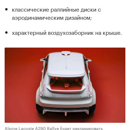
классические раллийные диски с
аэродинамическим дизайном;
00:00
/
00:00
характерный воздухозаборник на крыше.
Alpine Lacoste A290 Rallye будет рекламировать