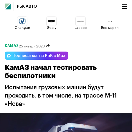
РБК АВТО
Changan
Geely
Jaecoo
Все марки
25 января 2023
КАМАЗ
Volga
Voyah
Haval
Подписаться на РБК в Max
КамАЗ начал тестировать
Lada
Omoda
Esteo
беспилотники
Испытания грузовых машин будут
проходить, в том числе, на трассе М-11
«Нева»