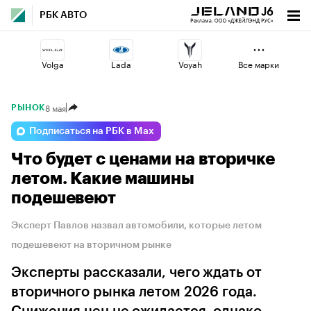
РБК АВТО
Volga
Lada
Voyah
Все марки
8 мая
РЫНОК
Omoda
Changan
Haval
Подписаться на РБК в Max
Что будет с ценами на вторичке
Geely
Jaecoo
Esteo
летом. Какие машины
подешевеют
Эксперт Павлов назвал автомобили, которые летом
подешевеют на вторичном рынке
Эксперты рассказали, чего ждать от
вторичного рынка летом 2026 года.