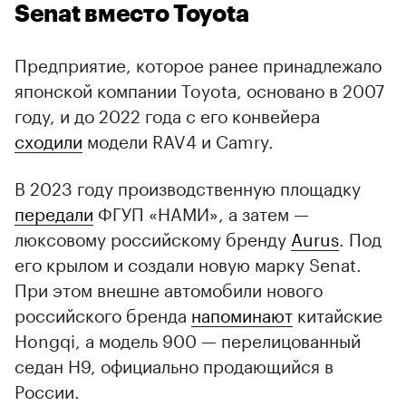
Senat вместо Toyota
Предприятие, которое ранее принадлежало
японской компании Toyota, основано в 2007
году, и до 2022 года с его конвейера
сходили
модели RAV4 и Camry.
В 2023 году производственную площадку
00:00
/
00:00
передали
ФГУП «НАМИ», а затем —
люксовому российскому бренду
Aurus
. Под
его крылом и создали новую марку Senat.
При этом внешне автомобили нового
российского бренда
напоминают
китайские
Hongqi, а модель 900 — перелицованный
седан H9, официально продающийся в
России.