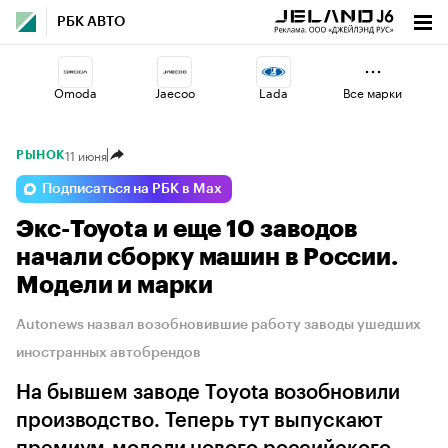
РБК АВТО
Omoda
Jaecoo
Lada
Все марки
11 июня
РЫНОК
Geely
Changan
Haval
Подписаться на РБК в Max
Экс-Toyota и еще 10 заводов
Voyah
Volga
Esteo
начали сборку машин в России.
Модели и марки
Autonews назвал возобновившие работу заводы ушедших
иностранных автобрендов
На бывшем заводе Toyota возобновили
производство. Теперь тут выпускают